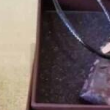
Zanimivosti
Lokalni ponudniki
Aktivnosti
Kolesarstvo
Drugi športi
Pohodništvo
Kulinarika
Nastanitve
Dogodki