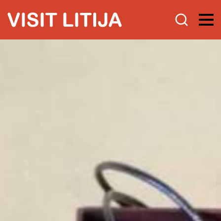
Doživi
Vodena doživetja s certifikatom
kakovosti
Turistični programi
Namig za izlet
Programi za šole
Razišči