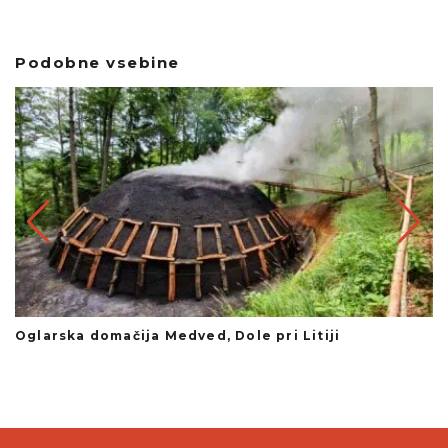
Podobne vsebine
Oglarska domačija Medved, Dole pri Litiji
E