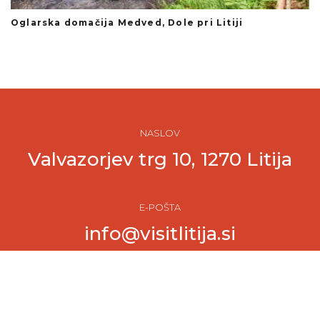
Oglarska domačija Medved, Dole pri Litiji
E
NASLOV
Valvazorjev trg 10, 1270 Litija
E-POŠTA
info@visitlitija.si
TELEFON
051 312 739