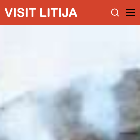
Doživi
Vodena doživetja s certifikatom
kakovosti
Turistični programi
Namig za izlet
Programi za šole
Razišči