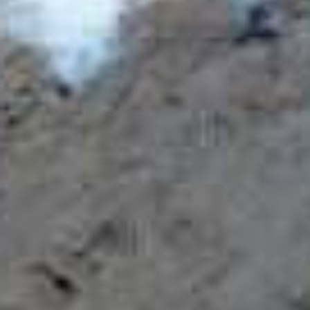
Zanimivosti
Lokalni ponudniki
Aktivnosti
Kolesarstvo
Drugi športi
Pohodništvo
Kulinarika
Nastanitve
Dogodki