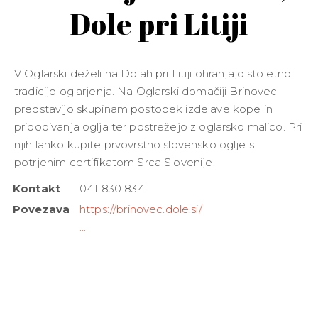
Dole pri Litiji
V Oglarski deželi na Dolah pri Litiji ohranjajo stoletno
tradicijo oglarjenja. Na Oglarski domačiji Brinovec
predstavijo skupinam postopek izdelave kope in
pridobivanja oglja ter postrežejo z oglarsko malico. Pri
njih lahko kupite prvovrstno slovensko oglje s
potrjenim certifikatom Srca Slovenije.
Kontakt
041 830 834
Povezava
https://brinovec.dole.si/
...