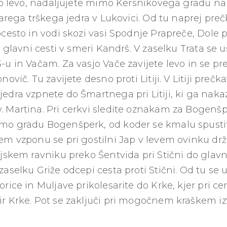
tro levo, nadaljujete mimo Kersnikovega gradu na 
tarega trškega jedra v Lukovici. Od tu naprej pre
cesto in vodi skozi vasi Spodnje Prapreče, Dole 
e glavni cesti v smeri Kandrš. V zaselku Trata se
u in Vačam. Za vasjo Vače zavijete levo in se pre
ovič. Tu zavijete desno proti Litiji. V Litiji preč
edra vzpnete do Šmartnega pri Litiji, ki ga nakaz
 Martina. Pri cerkvi sledite oznakam za Bogenš
mo gradu Bogenšperk, od koder se kmalu spustit
em vzponu se pri gostilni Jap v levem ovinku drž
jskem ravniku preko Šentvida pri Stični do glavn
aselku Griže odcepi cesta proti Stični. Od tu se 
rice in Muljave prikolesarite do Krke, kjer pri cer
r Krke. Pot se zaključi pri mogočnem kraškem iz