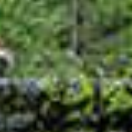
Nastanitve
Dogodki
Zelena destinacija