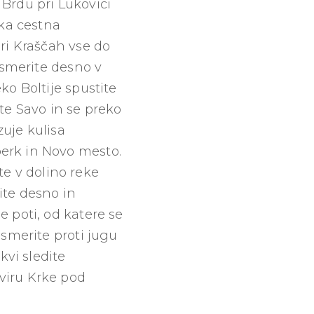
Brdu pri Lukovici
čka cestna
pri Kraščah vse do
 usmerite desno v
ko Boltije spustite
kate Savo in se preko
uje kulisa
perk in Novo mesto.
e v dolino reke
ite desno in
e poti, od katere se
usmerite proti jugu
kvi sledite
viru Krke pod