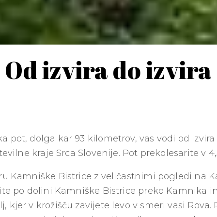
Od izvira do izvira
 pot, dolga kar 93 kilometrov, vas vodi od izvir
tevilne kraje Srca Slovenije. Pot prekolesarite v 4,
iru Kamniške Bistrice z veličastnimi pogledi na
tite po dolini Kamniške Bistrice preko Kamnika 
 kjer v krožišču zavijete levo v smeri vasi Rova. 