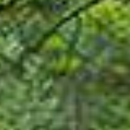
Razišči
Zanimivosti
Lokalni ponudniki
Aktivnosti
Kolesarstvo
Drugi športi
Pohodništvo
Kulinarika