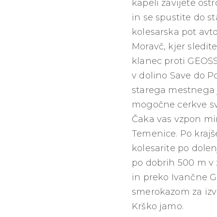
kapeli zavijete os
in se spustite do s
kolesarska pot avto
Moravč, kjer sledit
klanec proti GEOSS-
v dolino Save do Pon
starega mestnega j
mogočne cerkve sv.
Čaka vas vzpon mi
Temenice. Po krajš
kolesarite po dolen
po dobrih 500 m v z
in preko Ivančne Go
smerokazom za izvi
Krško jamo.