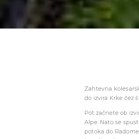
Zahtevna kolesarska
do izvira Krke čez š
Pot začnete ob izv
Alpe. Nato se spus
potoka do Radomelj,