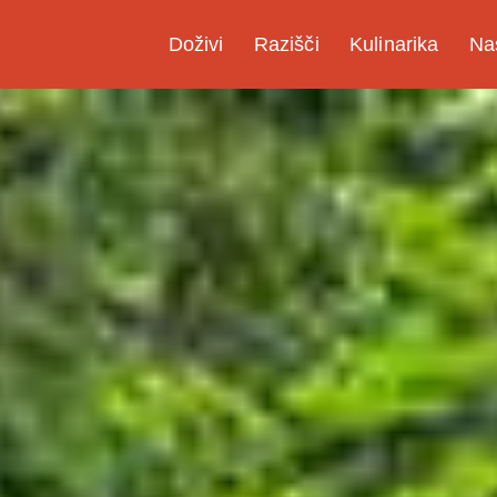
Doživi
Razišči
Kulinarika
Na