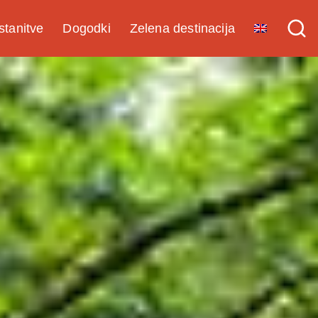
stanitve
Dogodki
Zelena destinacija
Doživi
Vodena doživetja s
certifikatom kakovosti
Turistični programi
Namig za izlet
Programi za šole