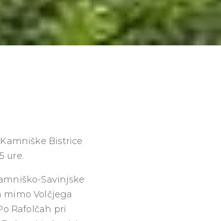
a Kamniške Bistrice
5 ure.
 Kamniško-Savinjske
in mimo Volčjega
Po Rafolčah pri