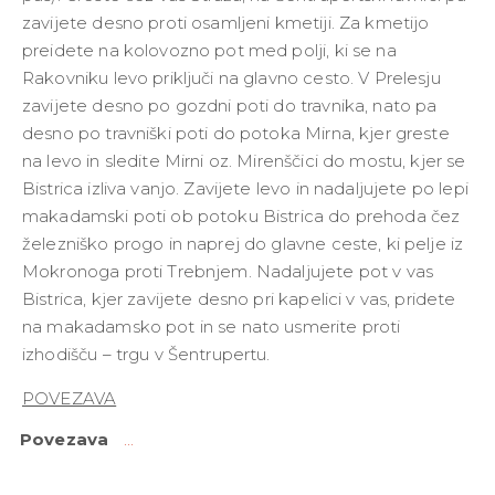
zavijete desno proti osamljeni kmetiji. Za kmetijo
preidete na kolovozno pot med polji, ki se na
Rakovniku levo priključi na glavno cesto. V Prelesju
zavijete desno po gozdni poti do travnika, nato pa
desno po travniški poti do potoka Mirna, kjer greste
na levo in sledite Mirni oz. Mirenščici do mostu, kjer se
Bistrica izliva vanjo. Zavijete levo in nadaljujete po lepi
makadamski poti ob potoku Bistrica do prehoda čez
železniško progo in naprej do glavne ceste, ki pelje iz
Mokronoga proti Trebnjem. Nadaljujete pot v vas
Bistrica, kjer zavijete desno pri kapelici v vas, pridete
na makadamsko pot in se nato usmerite proti
izhodišču – trgu v Šentrupertu.
POVEZAVA
Povezava
...