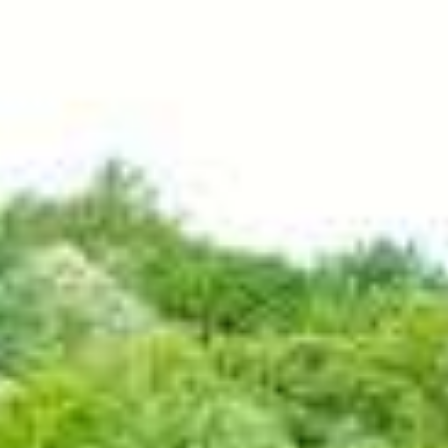
Zanimivosti
Lokalni ponudniki
Aktivnosti
Kolesarstvo
Drugi športi
Pohodništvo
Kulinarika
Nastanitve
Dogodki