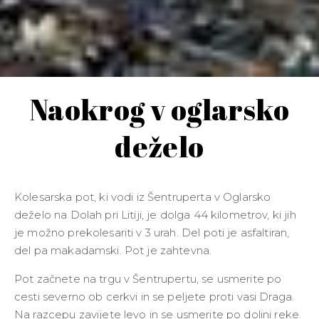
Naokrog v oglarsko
deželo
Kolesarska pot, ki vodi iz Šentruperta v Oglarsko
deželo na Dolah pri Litiji, je dolga 44 kilometrov, ki jih
je možno prekolesariti v 3 urah. Del poti je asfaltiran,
del pa makadamski. Pot je zahtevna.
Pot začnete na trgu v Šentrupertu, se usmerite po
cesti severno ob cerkvi in se peljete proti vasi Draga.
Na razcepu zavijete levo in se usmerite po dolini reke