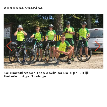
Podobne vsebine
Kolesarski vzpon treh občin na Dole pri Litiji:
Č
Radeče, Litija, Trebnje