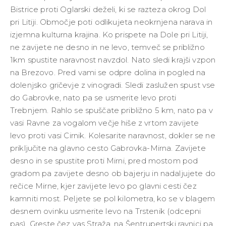
Bistrice proti Oglarski deželi, ki se razteza okrog Dol
pri Litiji. Območje poti odlikujeta neokrnjena narava in
izjemna kulturna krajina. Ko prispete na Dole pri Litiji,
ne zavijete ne desno in ne levo, temveč se približno
1km spustite naravnost navzdol. Nato sledi krajši vzpon
na Brezovo. Pred vami se odpre dolina in pogled na
dolenjsko gričevje z vinogradi. Sledi zaslužen spust vse
do Gabrovke, nato pa se usmerite levo proti
Trebnjem. Rahlo se spuščate približno 5 km, nato pa v
vasi Ravne za vogalom večje hiše z vrtom zavijete
levo proti vasi Cirnik. Kolesarite naravnost, dokler se ne
priključite na glavno cesto Gabrovka-Mirna. Zavijete
desno in se spustite proti Mirni, pred mostom pod
gradom pa zavijete desno ob bajerju in nadaljujete do
rečice Mirne, kjer zavijete levo po glavni cesti čez
kamniti most. Peljete se pol kilometra, ko se v blagem
desnem ovinku usmerite levo na Trstenik (odcepni
pas). Greste čez vas Straža, na Šentrupertski ravnici pa